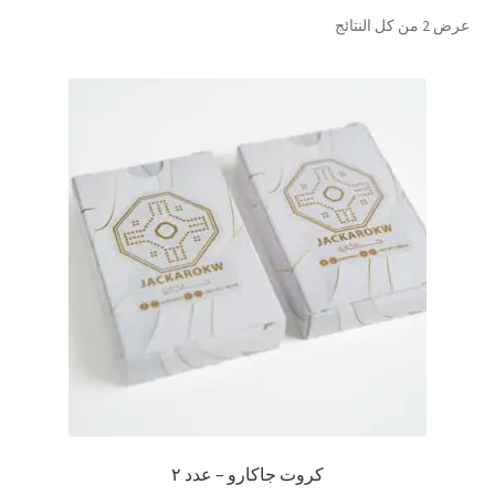
تم
عرض ⁦2⁩ من كل النتائج
تواصل معنا
الفرز
حسب
Expand
العربية
الشهرة
child
menu
كروت جاكارو – عدد ٢