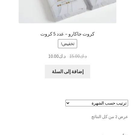
كروت جاكارو – عدد 5 كروت
تخفيض!
السعر
السعر
د.ك
15.00
د.ك
10.00
الأصلي
الحالي
هو:
هو:
إضافة إلى السلة
د.ك15.00.
د.ك10.00.
تم
عرض ⁦2⁩ من كل النتائج
الفرز
حسب