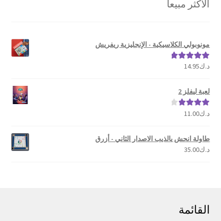
الأكثر مبيعا
الشهرة
مونوبولي الكلاسيكية - الإنجليزية ريفريش
د.ك
14.95
تم التقييم
5.00
من 5
لعبة ليفلز 2
د.ك
11.00
تم التقييم
4.00
من 5
طاولة انحش يالذيب الاصدار الثاني - أزرق
د.ك
35.00
القائمة