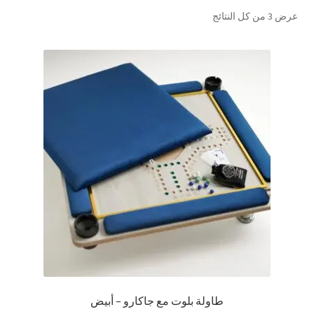
تم
عرض ⁦3⁩ من كل النتائج
تواصل معنا
الفرز
حسب
Expand
العربية
الشهرة
child
menu
طاولة بلوت مع جاكارو – أبيض