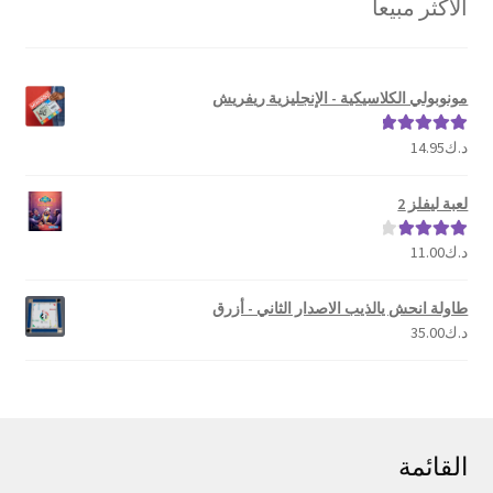
الأكثر مبيعا
الشهرة
مونوبولي الكلاسيكية - الإنجليزية ريفريش
د.ك
14.95
تم التقييم
5.00
من 5
لعبة ليفلز 2
د.ك
11.00
تم التقييم
4.00
من 5
طاولة انحش يالذيب الاصدار الثاني - أزرق
د.ك
35.00
القائمة