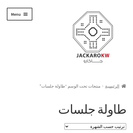
Skip
Skip
Menu
to
to
navigation
content
تسوق
الرئيسية
منتجات تحت الوسم “طاولة جلسات”
من نحن
طاولة جلسات
حسابي
الدفع