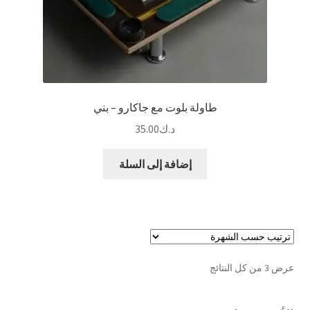
طاولة بلوت مع جاكارو – بني
د.ك
35.00
إضافة إلى السلة
تم
عرض ⁦3⁩ من كل النتائج
الفرز
حسب