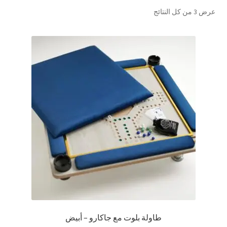
تم
عرض ⁦3⁩ من كل النتائج
تواصل معنا
الفرز
حسب
Expand
العربية
الشهرة
child
menu
طاولة بلوت مع جاكارو – أبيض