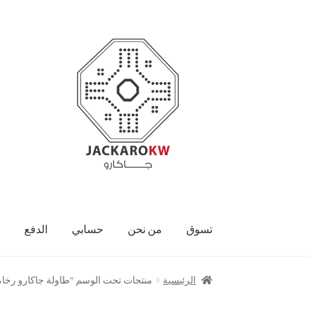
Skip
Skip
to
to
navigation
content
تسوق
من نحن
حسابي
الدفع
الرئيسية
منتجات تحت الوسم “طاولة جاكارو رخا