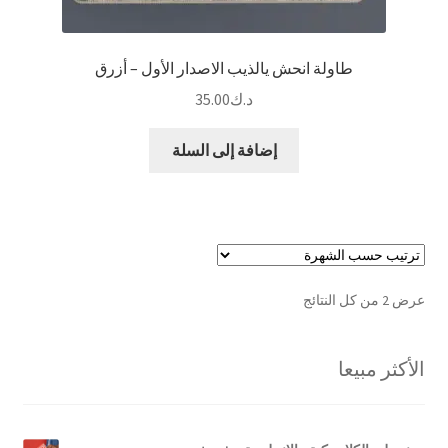
طاولة انحش يالذيب الاصدار الأول – أزرق
د.ك
35.00
إضافة إلى السلة
تم
عرض ⁦2⁩ من كل النتائج
الفرز
حسب
الأكثر مبيعا
الشهرة