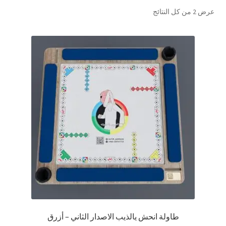
تم
عرض ⁦2⁩ من كل النتائج
تواصل معنا
الفرز
حسب
Expand
العربية
الشهرة
child
menu
طاولة انحش يالذيب الاصدار الثاني – أزرق