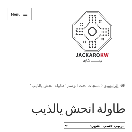
Skip
Skip
Menu
to
to
navigation
content
تسوق
الرئيسية
منتجات تحت الوسم “طاولة انحش يالذيب”
من نحن
طاولة انحش يالذيب
حسابي
الدفع