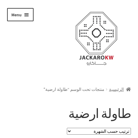
Skip
Skip
Menu
to
to
navigation
content
تسوق
الرئيسية
منتجات تحت الوسم “طاولة ارضية”
من نحن
طاولة ارضية
حسابي
الدفع