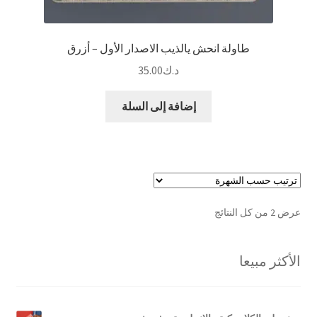
طاولة انحش يالذيب الاصدار الأول – أزرق
د.ك
35.00
إضافة إلى السلة
تم
عرض ⁦2⁩ من كل النتائج
الفرز
حسب
الأكثر مبيعا
الشهرة