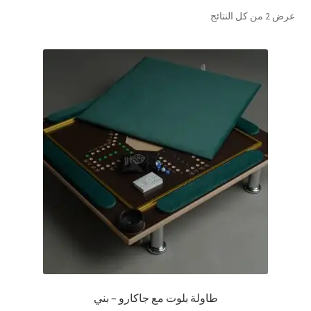
تم
عرض ⁦2⁩ من كل النتائج
تواصل معنا
الفرز
حسب
Expand
العربية
الشهرة
child
menu
طاولة بلوت مع جاكارو – بني