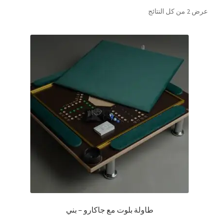
تم
عرض ⁦2⁩ من كل النتائج
تواصل معنا
الفرز
حسب
Expand
العربية
الشهرة
child
menu
طاولة بلوت مع جاكارو – بني