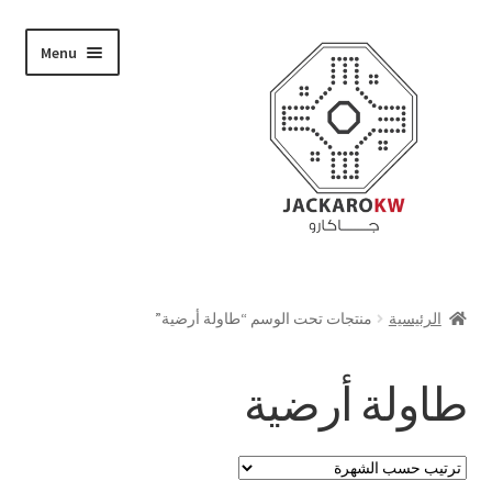
Skip
Skip
Menu
to
to
navigation
content
تسوق
الرئيسية
منتجات تحت الوسم “طاولة أرضية”
من نحن
طاولة أرضية
حسابي
الدفع