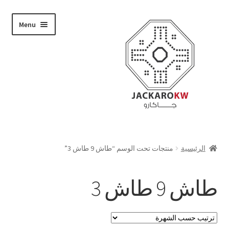
Skip
Skip
Menu
to
to
navigation
content
تسوق
الرئيسية
منتجات تحت الوسم “طاش 9 طاش 3”
من نحن
طاش 9 طاش 3
حسابي
الدفع