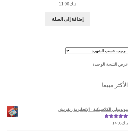
د.ك
11.90
إضافة إلى السلة
عرض النتيجة الوحيدة
الأكثر مبيعا
مونوبولي الكلاسيكية - الإنجليزية ريفريش
د.ك
14.95
تم التقييم
5.00
من 5