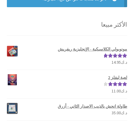
تواصل معنا
Expand
العربية
الأكثر مبيعا
child
menu
مونوبولي الكلاسيكية - الإنجليزية ريفريش
د.ك
14.95
تم التقييم
5.00
من 5
لعبة ليفلز 2
د.ك
11.00
تم التقييم
4.00
من 5
طاولة انحش يالذيب الاصدار الثاني - أزرق
د.ك
35.00