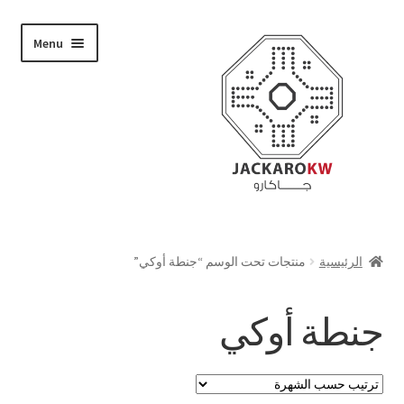
Skip
Skip
Menu
to
to
navigation
content
تسوق
الرئيسية
منتجات تحت الوسم “جنطة أوكي”
من نحن
جنطة أوكي
حسابي
الدفع