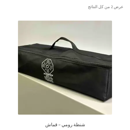
تم
عرض ⁦2⁩ من كل النتائج
تواصل معنا
الفرز
حسب
Expand
العربية
الشهرة
child
menu
شنطة رومي – قماش