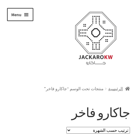
Skip
Skip
Menu
to
to
navigation
content
تسوق
الرئيسية
منتجات تحت الوسم “جاكارو فاخر”
من نحن
جاكارو فاخر
حسابي
الدفع