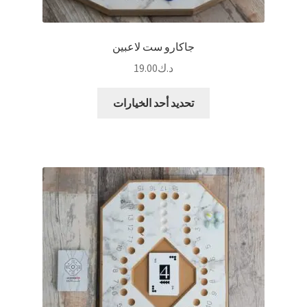
جاكارو ست لاعبين
د.ك
19.00
هناك
تحديد أحد الخيارات
العديد
من
الأشكال
المختلفة
لهذا
المنتج.
يمكن
اختيار
الخيارات
على
صفحة
المنتج