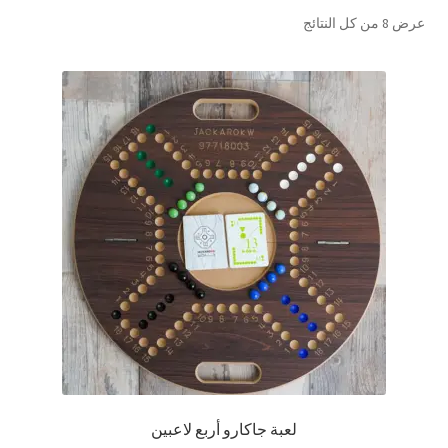
تم
عرض ⁦8⁩ من كل النتائج
تواصل معنا
الفرز
حسب
Expand
العربية
الشهرة
child
menu
لعبة جاكارو أربع لاعبين