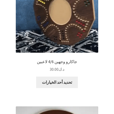
الخيارات
على
صفحة
المنتج
جاكارو وجهين 4/6 لاعبين
د.ك
30.00
هناك
تحديد أحد الخيارات
العديد
من
الأشكال
المختلفة
لهذا