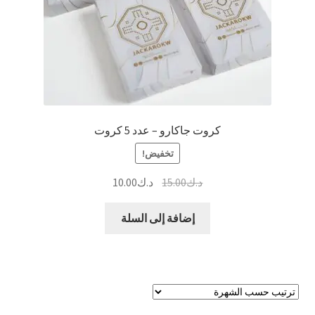
كروت جاكارو – عدد 5 كروت
تخفيض!
السعر
السعر
د.ك
15.00
د.ك
10.00
الأصلي
الحالي
هو:
هو:
إضافة إلى السلة
د.ك15.00.
د.ك10.00.