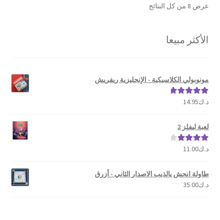
تم
عرض ⁦8⁩ من كل النتائج
الفرز
حسب
الأكثر مبيعا
الشهرة
مونوبولي الكلاسيكية - الإنجليزية ريفريش
د.ك
14.95
تم التقييم
5.00
من 5
لعبة ليفلز 2
د.ك
11.00
تم التقييم
4.00
من 5
طاولة انحش يالذيب الاصدار الثاني - أزرق
د.ك
35.00