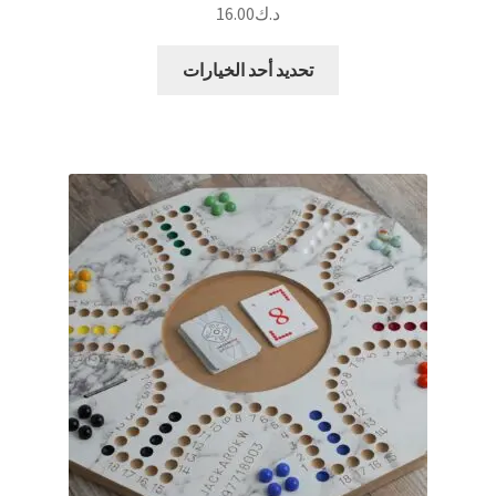
د.ك
16.00
هناك
تحديد أحد الخيارات
العديد
من
الأشكال
المختلفة
لهذا
المنتج.
يمكن
اختيار
الخيارات
على
صفحة
المنتج