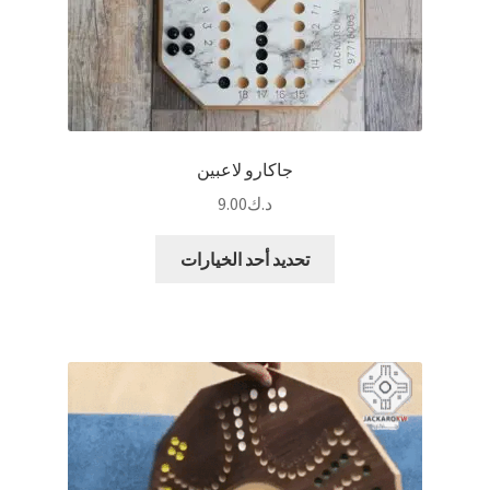
جاكارو لاعبين
د.ك
9.00
هناك
تحديد أحد الخيارات
العديد
من
الأشكال
المختلفة
لهذا
المنتج.
يمكن
اختيار