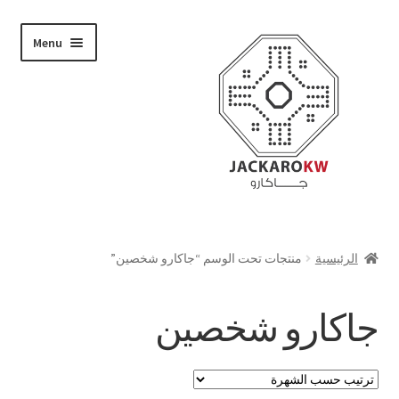
Skip
Skip
Menu
to
to
navigation
content
تسوق
الرئيسية
منتجات تحت الوسم “جاكارو شخصين”
من نحن
جاكارو شخصين
حسابي
الدفع