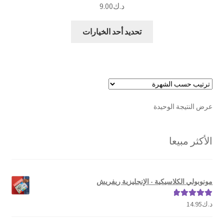
د.ك
9.00
هناك
تحديد أحد الخيارات
العديد
من
الأشكال
المختلفة
لهذا
المنتج.
عرض النتيجة الوحيدة
يمكن
اختيار
الخيارات
الأكثر مبيعا
على
صفحة
المنتج
مونوبولي الكلاسيكية - الإنجليزية ريفريش
د.ك
14.95
تم التقييم
5.00
من 5