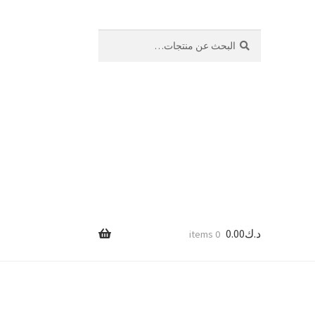
بحث
البحث
عن:
د.ك
0.00
0 items