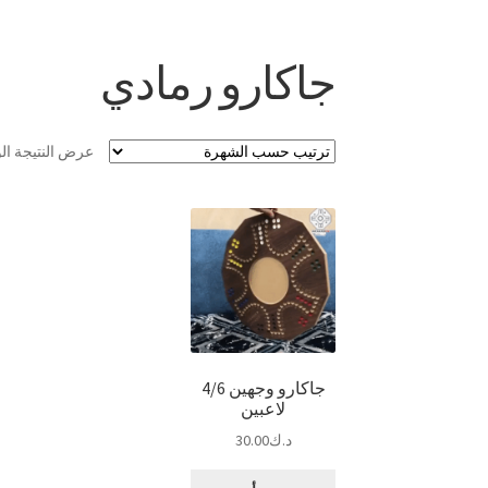
جاكارو رمادي
عرض النتيجة ال
جاكارو وجهين 4/6
لاعبين
د.ك
30.00
هناك