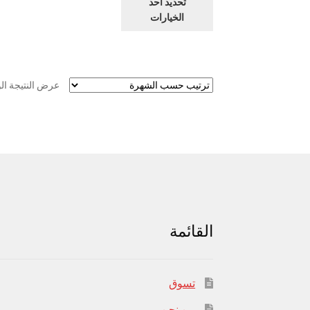
تحديد أحد
العديد
الخيارات
من
الأشكال
المختلفة
لهذا
عرض النتيجة ال
المنتج.
يمكن
اختيار
الخيارات
على
صفحة
المنتج
القائمة
تسوق
من نحن