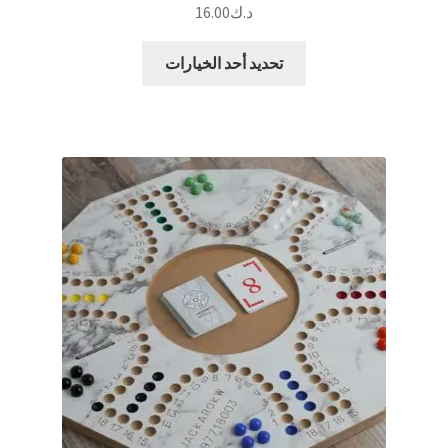
د.ك
16.00
هناك
تحديد أحد الخيارات
العديد
من
الأشكال
المختلفة
لهذا
المنتج.
يمكن
اختيار
الخيارات
على
صفحة
المنتج