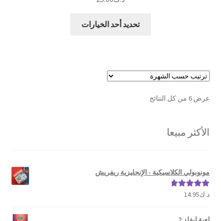
هناك
تحديد أحد الخيارات
العديد
من
الأشكال
المختلفة
لهذا
المنتج.
تم
عرض ⁦6⁩ من كل النتائج
يمكن
الفرز
اختيار
حسب
الخيارات
الأكثر مبيعا
الشهرة
على
صفحة
المنتج
مونوبولي الكلاسيكية - الإنجليزية ريفريش
د.ك
14.95
تم التقييم
5.00
من 5
لعبة ليفلز 2