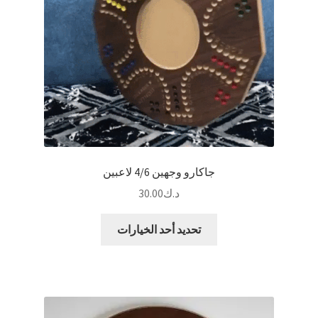
الخيارات
على
صفحة
المنتج
جاكارو وجهين 4/6 لاعبين
د.ك
30.00
هناك
تحديد أحد الخيارات
العديد
من
الأشكال
المختلفة
لهذا