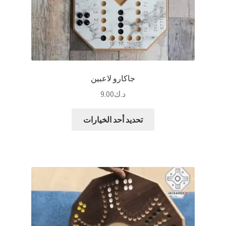
جاكارو لاعبين
د.ك
9.00
هناك
تحديد أحد الخيارات
العديد
من
الأشكال
المختلفة
لهذا
المنتج.
يمكن
اختيار