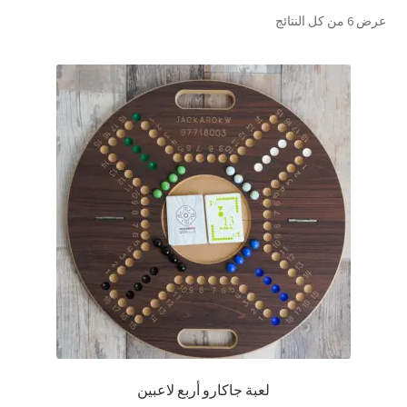
تم
عرض ⁦6⁩ من كل النتائج
تواصل معنا
الفرز
حسب
Expand
العربية
الشهرة
child
menu
لعبة جاكارو أربع لاعبين