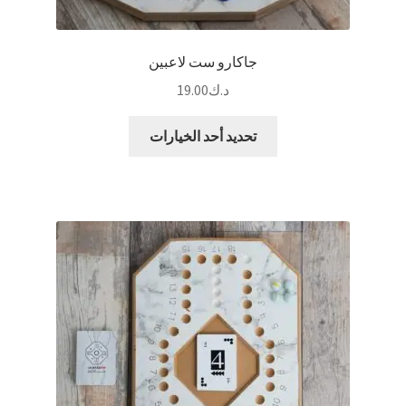
جاكارو ست لاعبين
د.ك
19.00
هناك
تحديد أحد الخيارات
العديد
من
الأشكال
المختلفة
لهذا
المنتج.
يمكن
اختيار
الخيارات
على
صفحة
المنتج