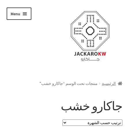
Skip
Skip
Menu
to
to
navigation
content
تسوق
الرئيسية
منتجات تحت الوسم “جاكارو خشب”
من نحن
جاكارو خشب
حسابي
الدفع