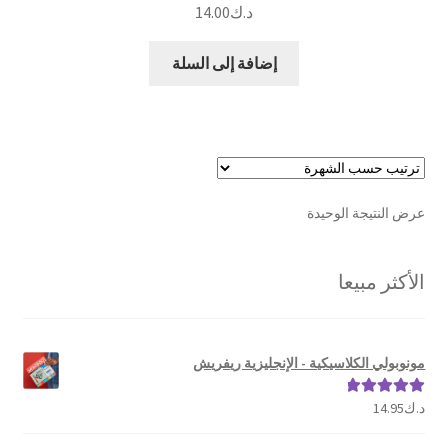
د.ك
14.00
إضافة إلى السلة
عرض النتيجة الوحيدة
الأكثر مبيعا
مونوبولي الكلاسيكية - الإنجليزية ريفريش
د.ك
14.95
تم التقييم
5.00
من 5