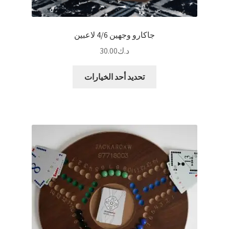
جاكارو وجهين 4/6 لاعبين
د.ك
30.00
هناك
تحديد أحد الخيارات
العديد
من
الأشكال
المختلفة
لهذا
المنتج.
يمكن
اختيار
الخيارات
على
صفحة
المنتج