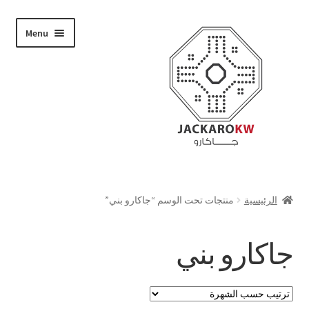
Skip
Skip
Menu
to
to
navigation
content
تسوق
الرئيسية
منتجات تحت الوسم “جاكارو بني”
من نحن
جاكارو بني
حسابي
الدفع