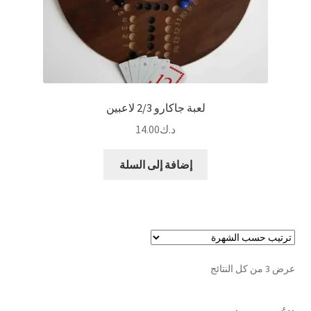
لعبة جاكارو 2/3 لاعبين
د.ك
14.00
إضافة إلى السلة
تم
عرض ⁦3⁩ من كل النتائج
الفرز
حسب