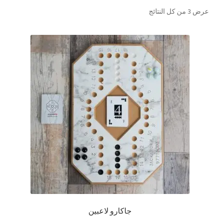
تم
عرض ⁦3⁩ من كل النتائج
تواصل معنا
الفرز
حسب
Expand
العربية
الشهرة
child
menu
جاكارو لاعبين