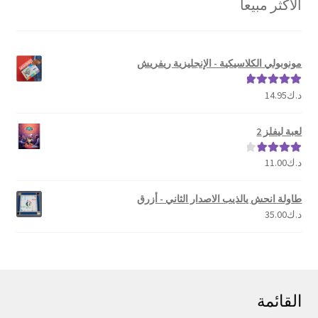
الأكثر مبيعا
الشهرة
مونوبولي الكلاسيكية - الإنجليزية ريفريش
د.ك
14.95
تم التقييم
5.00
من 5
لعبة ليفلز 2
د.ك
11.00
تم التقييم
4.00
من 5
طاولة انحش يالذيب الاصدار الثاني - أزرق
د.ك
35.00
القائمة