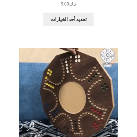
د.ك
9.00
هناك
تحديد أحد الخيارات
العديد
من
الأشكال
المختلفة
لهذا
المنتج.
يمكن
اختيار
الخيارات
على
صفحة
المنتج