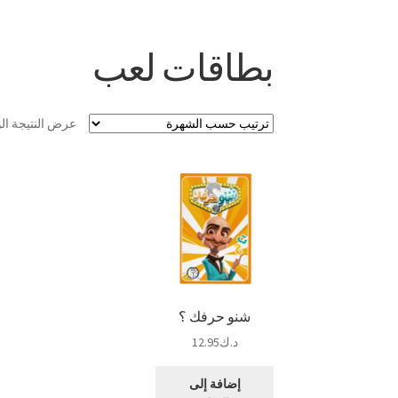
بطاقات لعب
عرض النتيجة ال
شنو حرفك ؟
د.ك
12.95
إضافة إلى