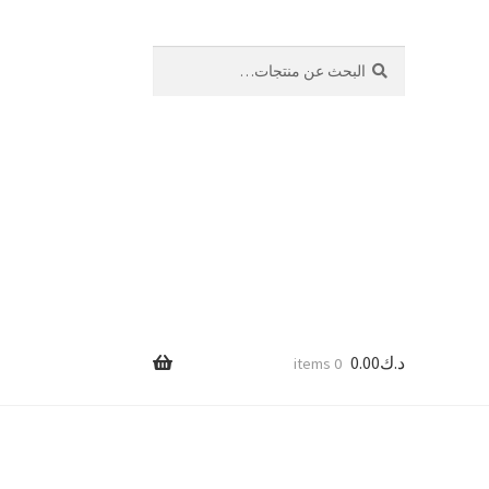
بحث
البحث
عن:
د.ك
0.00
0 items