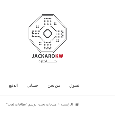
Skip
Skip
to
to
navigation
content
تسوق
من نحن
حسابي
الدفع
الرئيسية
منتجات تحت الوسم “بطاقات لعب”