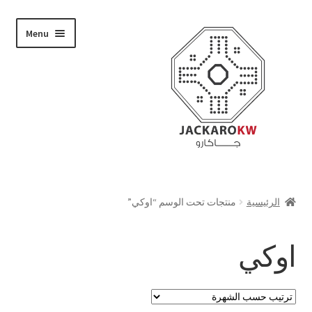
Skip
Skip
Menu
to
to
navigation
content
تسوق
الرئيسية
منتجات تحت الوسم “اوكي”
من نحن
اوكي
حسابي
الدفع