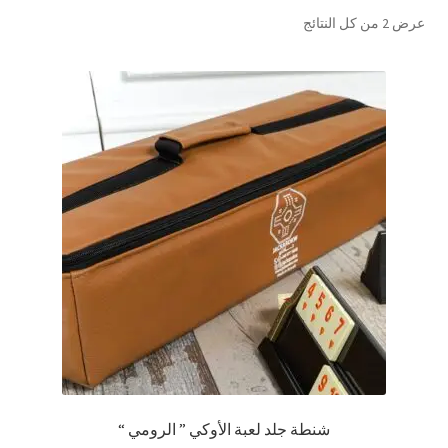
تم
عرض ⁦2⁩ من كل النتائج
تواصل معنا
الفرز
حسب
Expand
العربية
الشهرة
child
menu
شنطة جلد لعبة الأوكي ” الرومي “