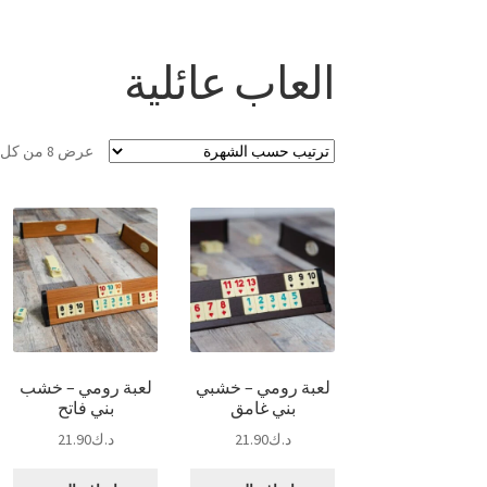
العاب عائلية
عرض ⁦8⁩ من كل النتائج
لعبة رومي – خشبي
لعبة رومي – خشب
بني غامق
بني فاتح
د.ك
21.90
د.ك
21.90