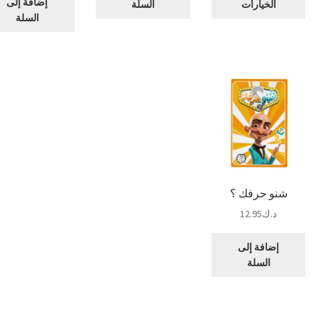
إضافة إلى
الخيارات
السلة
من
السلة
الأشكال
المختلفة
لهذا
المنتج.
يمكن
اختيار
الخيارات
على
صفحة
المنتج
شنو حرفك ؟
د.ك
12.95
إضافة إلى
السلة