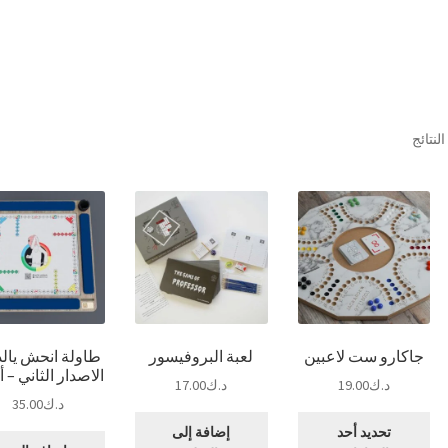
تم
الفرز
حسب
الشهرة
جاكارو ست لاعبين
لعبة البروفيسور
طاولة انحش يال
الاصدار الثاني – 
د.ك
19.00
د.ك
17.00
د.ك
35.00
هناك
تحديد أحد
إضافة إلى
العديد