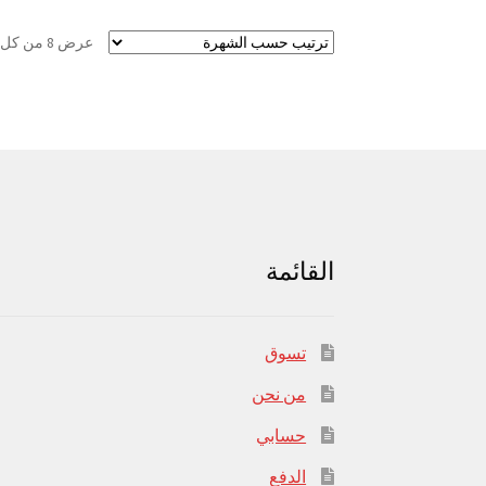
عرض ⁦8⁩ من كل النتائج
القائمة
تسوق
من نحن
حسابي
الدفع