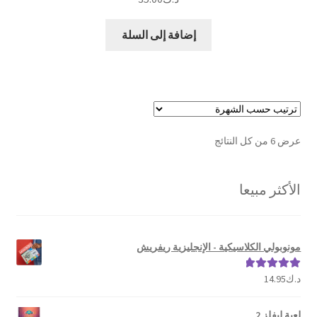
إضافة إلى السلة
تم
عرض ⁦6⁩ من كل النتائج
الفرز
حسب
الأكثر مبيعا
الشهرة
مونوبولي الكلاسيكية - الإنجليزية ريفريش
د.ك
14.95
تم التقييم
5.00
من 5
لعبة ليفلز 2