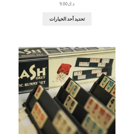
د.ك
9.00
هناك
تحديد أحد الخيارات
العديد
من
الأشكال
المختلفة
لهذا
المنتج.
يمكن
اختيار
الخيارات
على
صفحة
المنتج