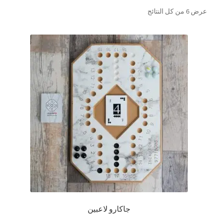
تم
عرض ⁦6⁩ من كل النتائج
تواصل معنا
الفرز
حسب
Expand
العربية
الشهرة
child
menu
جاكارو لاعبين