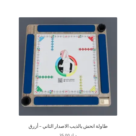
طاولة انحش يالذيب الاصدار الثاني – أزرق
د.ك
35.00