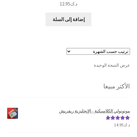
د.ك
12.95
إضافة إلى السلة
عرض النتيجة الوحيدة
الأكثر مبيعا
مونوبولي الكلاسيكية - الإنجليزية ريفريش
د.ك
14.95
تم التقييم
5.00
من 5