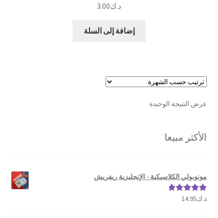
د.ك
3.00
إضافة إلى السلة
عرض النتيجة الوحيدة
الأكثر مبيعا
مونوبولي الكلاسيكية - الإنجليزية ريفريش
د.ك
14.95
تم التقييم
5.00
من 5