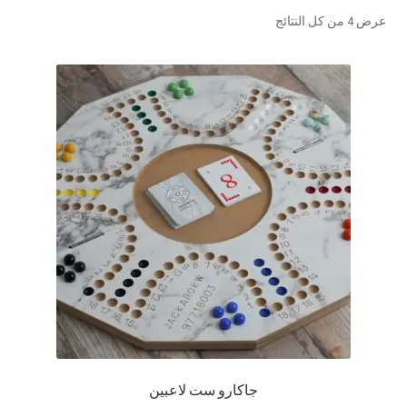
تم
عرض ⁦4⁩ من كل النتائج
تواصل معنا
الفرز
حسب
Expand
العربية
الشهرة
child
menu
جاكارو ست لاعبين