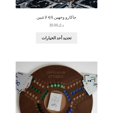
جاكارو وجهين 4/6 لاعبين
د.ك
30.00
هناك
تحديد أحد الخيارات
العديد
من
الأشكال
المختلفة
لهذا
المنتج.
يمكن
اختيار
الخيارات
على
صفحة
المنتج