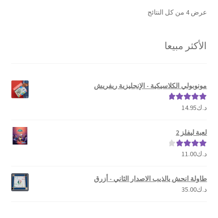
تم
عرض ⁦4⁩ من كل النتائج
الفرز
حسب
الأكثر مبيعا
الشهرة
مونوبولي الكلاسيكية - الإنجليزية ريفريش
د.ك
14.95
تم التقييم
5.00
من 5
لعبة ليفلز 2
د.ك
11.00
تم التقييم
4.00
من 5
طاولة انحش يالذيب الاصدار الثاني - أزرق
د.ك
35.00