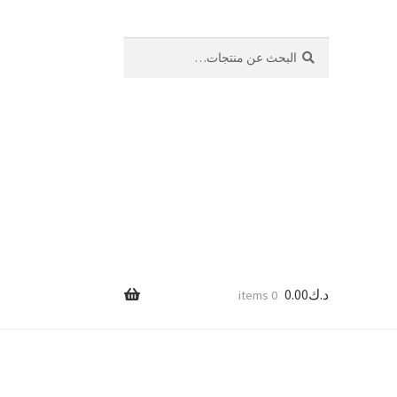
بحث
البحث
عن:
د.ك
0.00
0 items