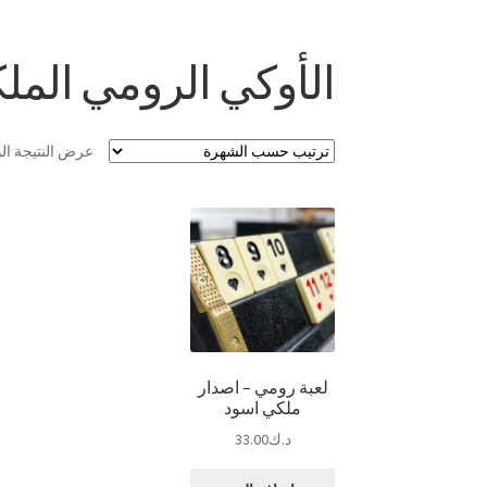
الأوكي الرومي المل
عرض النتيجة ال
لعبة رومي – اصدار
ملكي اسود
د.ك
33.00