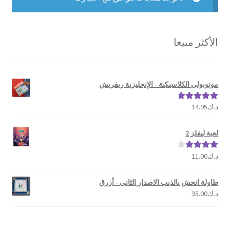
تواصل معنا
Expand
العربية
الأكثر مبيعا
child
menu
مونوبولي الكلاسيكية - الإنجليزية ريفريش
د.ك
14.95
تم التقييم
5.00
من 5
لعبة ليفلز 2
د.ك
11.00
تم التقييم
4.00
من 5
طاولة انحش يالذيب الاصدار الثاني - أزرق
د.ك
35.00