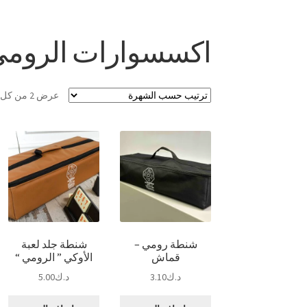
اكسسوارات الروم
عرض ⁦2⁩ من كل النتائج
شنطة رومي –
شنطة جلد لعبة
قماش
الأوكي ” الرومي “
د.ك
3.10
د.ك
5.00