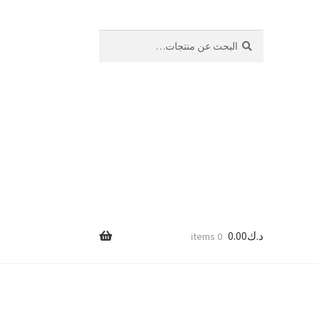
بحث
البحث
عن:
د.ك
0.00
0 items