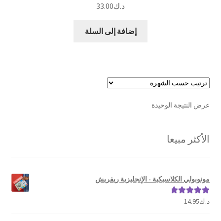
د.ك
33.00
إضافة إلى السلة
عرض النتيجة الوحيدة
الأكثر مبيعا
مونوبولي الكلاسيكية - الإنجليزية ريفريش
د.ك
14.95
تم التقييم
5.00
من 5