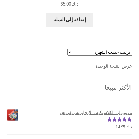
د.ك
65.00
إضافة إلى السلة
عرض النتيجة الوحيدة
الأكثر مبيعا
مونوبولي الكلاسيكية - الإنجليزية ريفريش
د.ك
14.95
تم التقييم
5.00
من 5