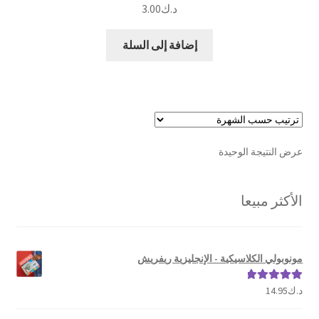
د.ك
3.00
إضافة إلى السلة
عرض النتيجة الوحيدة
الأكثر مبيعا
مونوبولي الكلاسيكية - الإنجليزية ريفريش
د.ك
14.95
تم التقييم
5.00
من 5