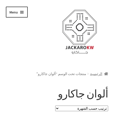
Skip
Skip
Menu
to
to
navigation
content
تسوق
الرئيسية
منتجات تحت الوسم “ألوان جاكارو”
من نحن
ألوان جاكارو
حسابي
الدفع