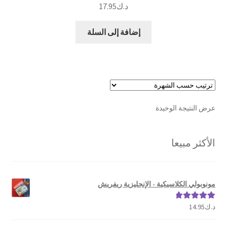
د.ك
17.95
إضافة إلى السلة
عرض النتيجة الوحيدة
الأكثر مبيعا
مونوبولي الكلاسيكية - الإنجليزية ريفريش
د.ك
14.95
تم التقييم
5.00
من 5