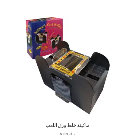
ماكينة خلط ورق اللعب
د.ك
8.90