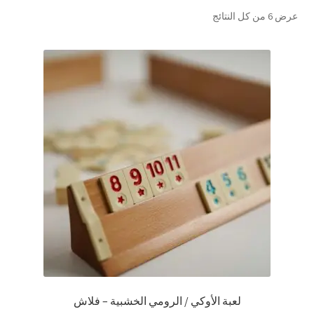
تم
عرض ⁦6⁩ من كل النتائج
تواصل معنا
الفرز
حسب
Expand
العربية
الشهرة
child
menu
لعبة الأوكي / الرومي الخشبية – فلاش