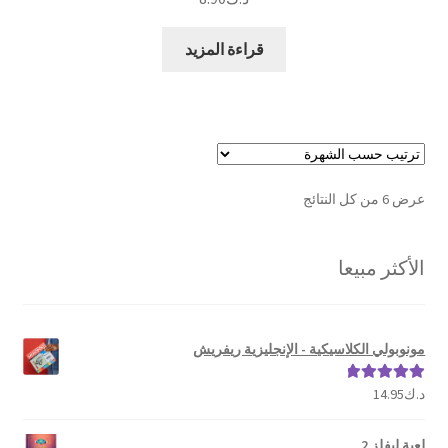
قراءة المزيد
تم
عرض ⁦6⁩ من كل النتائج
الفرز
حسب
الأكثر مبيعا
الشهرة
مونوبولي الكلاسيكية - الإنجليزية ريفريش
د.ك
14.95
تم التقييم
5.00
من 5
لعبة ليفلز 2