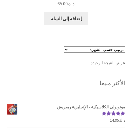
د.ك
65.00
إضافة إلى السلة
عرض النتيجة الوحيدة
الأكثر مبيعا
مونوبولي الكلاسيكية - الإنجليزية ريفريش
د.ك
14.95
تم التقييم
5.00
من 5