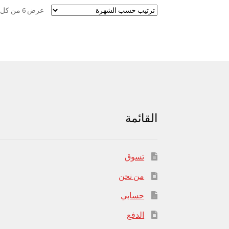
عرض ⁦6⁩ من كل النتائج
القائمة
تسوق
من نحن
حسابي
الدفع