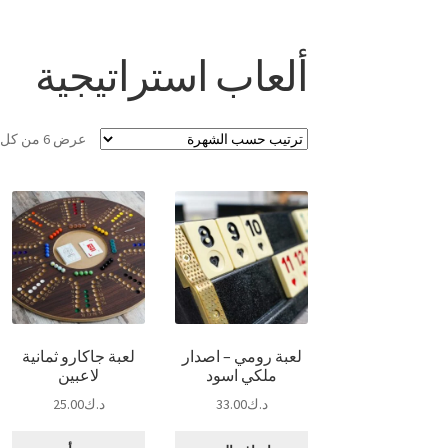
ألعاب استراتيجية
عرض ⁦6⁩ من كل النتائج
لعبة رومي – اصدار
لعبة جاكارو ثمانية
ملكي اسود
لاعبين
د.ك
33.00
د.ك
25.00
هن