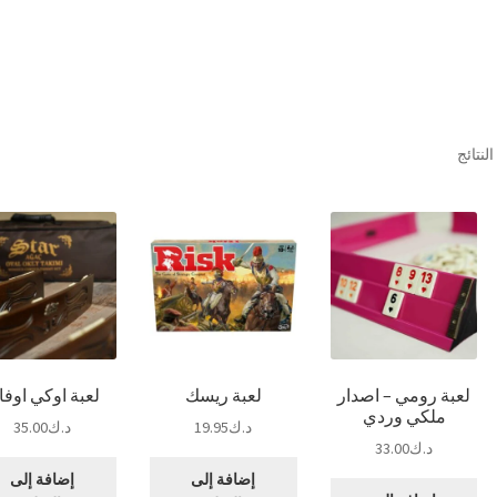
تم
الفرز
حسب
الشهرة
لعبة رومي – اصدار
لعبة ريسك
لعبة اوكي اوفا
ملكي وردي
د.ك
19.95
د.ك
35.00
د.ك
33.00
إضافة إلى
إضافة إلى
اك