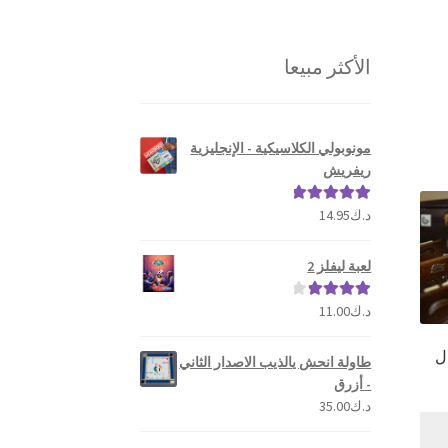
الأكثر مبيعا
مونوبولي الكلاسيكية - الإنجليزية
ريفريش
د.ك
14.95
تم التقييم
5.00
من 5
لعبة ليفلز 2
د.ك
11.00
تم التقييم
4.00
من 5
ل
طاولة انحش يالذيب الاصدار الثاني
- أزرق
د.ك
35.00