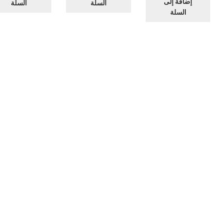
إضافة إلى
السلة
السلة
ديد
السلة
شكال
ختلفة
ا
نتج.
كن
يار
يارات
ى
حة
نتج