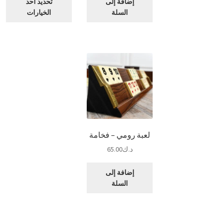
إضافة إلى
تحديد أحد
الع
السلة
الخيارات
من
الأ
الم
لهذ
الم
يم
اخت
الخ
عل
صف
الم
لعبة رومي – فخامة
د.ك
65.00
إضافة إلى
السلة