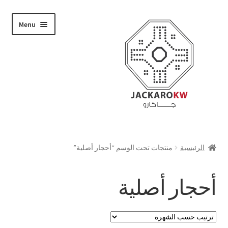
Skip
Skip
Menu
to
to
navigation
content
تسوق
الرئيسية
منتجات تحت الوسم “أحجار أصلية”
من نحن
أحجار أصلية
حسابي
الدفع