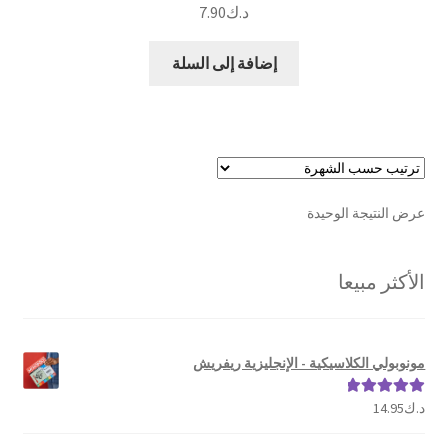
د.ك
7.90
إضافة إلى السلة
عرض النتيجة الوحيدة
الأكثر مبيعا
مونوبولي الكلاسيكية - الإنجليزية ريفريش
د.ك
14.95
تم التقييم
5.00
من 5