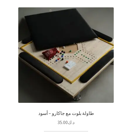
المختلفة
لهذا
المنتج.
يمكن
اختيار
الخيارات
على
صفحة
المنتج
طاولة بلوت مع جاكارو – أسود
د.ك
35.00