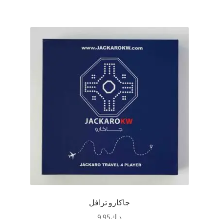
جاكارو ترافل
د.ك
9.95