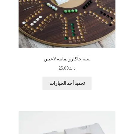
لعبة جاكارو ثمانية لاعبين
د.ك
25.00
هناك
تحديد أحد الخيارات
العديد
من
الأشكال
المختلفة
لهذا
المنتج.
يمكن