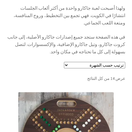
تواصل معنا
ولهذا أصبحت لعبة جاكارو واحدة من أكثر ألعاب الجلسات
انتشارًا في الكويت. فهي تجمع بين التخطيط، وروح المنافسة،
Expand
ومتعة اللعب الجماعي.
العربية
child
menu
في هذه الصفحة ستجد جميع إصدارات جاكارو الأصلية، إلى جانب
كروت جاكارو، وتيل جاكارو الإضافية، والإكسسوارات. لتصل
بسهولة إلى كل ما تحتاجه في مكان واحد.
تم
عرض ⁦14⁩ من كل النتائج
الفرز
حسب
الشهرة