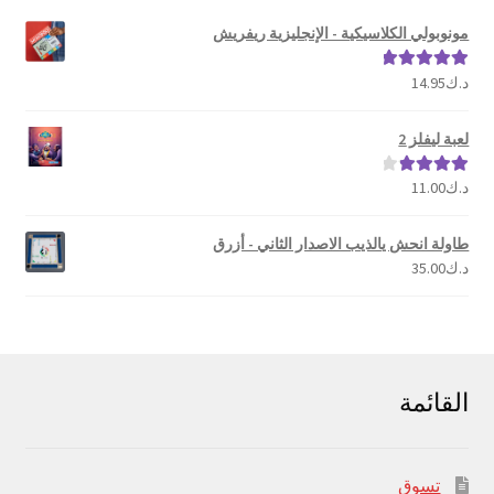
مونوبولي الكلاسيكية - الإنجليزية ريفريش
د.ك
14.95
تم التقييم
5.00
من 5
لعبة ليفلز 2
د.ك
11.00
تم التقييم
4.00
من 5
طاولة انحش يالذيب الاصدار الثاني - أزرق
د.ك
35.00
القائمة
تسوق