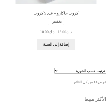
كروت جاكارو – عدد 5 كروت
تخفيض!
السعر
السعر
د.ك
15.00
د.ك
10.00
الأصلي
الحالي
هو:
هو:
إضافة إلى السلة
د.ك15.00.
د.ك10.00.
تم
عرض ⁦14⁩ من كل النتائج
الفرز
حسب
الأكثر مبيعا
الشهرة