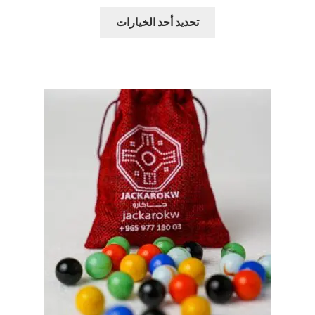
هناك
تحديد أحد الخيارات
العديد
من
الأشكال
المختلفة
لهذا
المنتج.
يمكن
اختيار
الخيارات
على
صفحة
المنتج