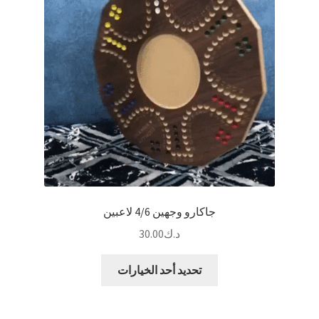
جاكارو وجهين 4/6 لاعبين
د.ك
30.00
هناك
تحديد أحد الخيارات
العديد
من
الأشكال