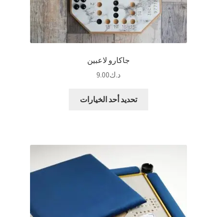
جاكارو لاعبين
د.ك
9.00
هناك
تحديد أحد الخيارات
العديد
من
الأشكال
المختلفة
لهذا
المنتج.
يمكن
اختيار
الخيارات
على