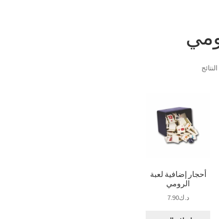
ومي
تم
الفرز
حسب
الشهرة
أحجار إضافية لعبة
الرومي
د.ك
7.90