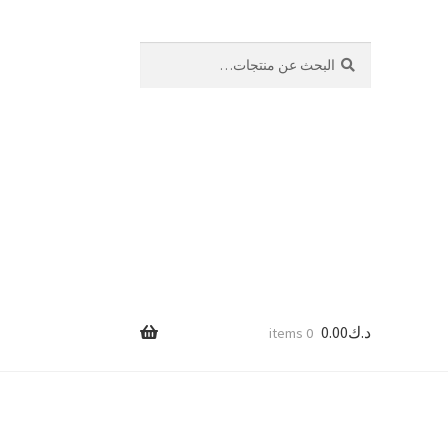
بحث
البحث
عن:
د.ك
0.00
0 items