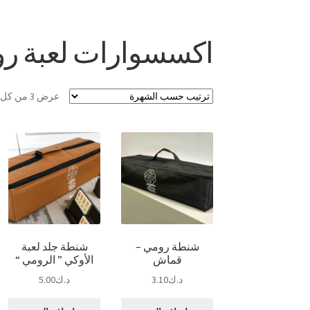
اكسسوارات لعبة ر
عرض ⁦3⁩ من كل النتائج
شنطة رومي –
شنطة جلد لعبة
قماش
الأوكي ” الرومي “
د.ك
3.10
د.ك
5.00