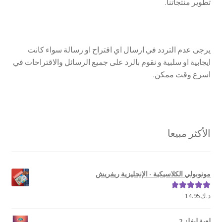
تطوير منتجاتنا
.
تواصل معنا
Expand
العربية
child
يرجى عدم التردد في ارسال اي اقتراح او رسالة سواء كانت
menu
ايجابية او سلبية و نقوم بالرد على جميع الرسائل والاقتراحات في
اسرع وقت ممكن.
الأكثر مبيعا
مونوبولي الكلاسيكية - الإنجليزية ريفريش
د.ك
14.95
تم التقييم
5.00
من 5
لعبة ليفلز 2